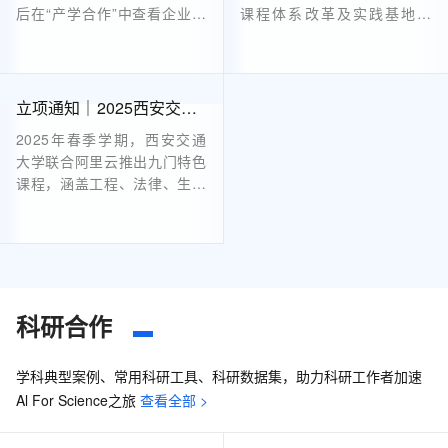
后在“产学合作”中查看企业项
课程体系改革及实践基地建
目指南。确定意向后，在“企
设。项目涵盖人工智能通识教
业项目列表”页面申请并填写
育、AIGC设计等领域，提供
表单，提交后关注审核进展。
资金、云计算资源和技术培训
审核通过后，高校与企业签署
等支持。申报截止至2025年2
立项通知｜2025西安交通大学 -阿里云课程（第一批）上线
合作协议，明确项目内容及验
月28日，面向全国本科高校教
2025年春季学期，西安交通
收标准等。具体流程可参考平
师，旨在深化产教融合，共育
大学联合阿里云推出九门特色
台发布的《2024年产学合作
创新人才。详情及流程见官
课程，涵盖工程、法律、生命
协同育人项目高校申报说
网。
科学、经济管理等领域。这些
明》。
课程打破传统学科壁垒，提供
AI实践工具、动手实验资源及
专属算力支持，帮助学生在理
论学习之余进行实际操作，提
升能力。结课后还将颁发阿里
科研合作
云创作者证书，助力学生成长
为跨领域复合型人才。无论专
学科典型案例、常用科研工具、科研数据集，助力科研工作者加速
业背景如何，都能找到适合自
Al For Science之旅
查看全部 >
己的AI进化路径。机会难得，
不容错过！