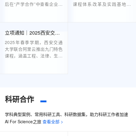
后在“产学合作”中查看企业项
课程体系改革及实践基地建
目指南。确定意向后，在“企
设。项目涵盖人工智能通识教
业项目列表”页面申请并填写
育、AIGC设计等领域，提供
表单，提交后关注审核进展。
资金、云计算资源和技术培训
审核通过后，高校与企业签署
等支持。申报截止至2025年2
立项通知｜2025西安交通大学 -阿里云课程（第一批）上线
合作协议，明确项目内容及验
月28日，面向全国本科高校教
2025年春季学期，西安交通
收标准等。具体流程可参考平
师，旨在深化产教融合，共育
大学联合阿里云推出九门特色
台发布的《2024年产学合作
创新人才。详情及流程见官
课程，涵盖工程、法律、生命
协同育人项目高校申报说
网。
科学、经济管理等领域。这些
明》。
课程打破传统学科壁垒，提供
AI实践工具、动手实验资源及
专属算力支持，帮助学生在理
论学习之余进行实际操作，提
升能力。结课后还将颁发阿里
科研合作
云创作者证书，助力学生成长
为跨领域复合型人才。无论专
学科典型案例、常用科研工具、科研数据集，助力科研工作者加速
业背景如何，都能找到适合自
Al For Science之旅
查看全部 >
己的AI进化路径。机会难得，
不容错过！