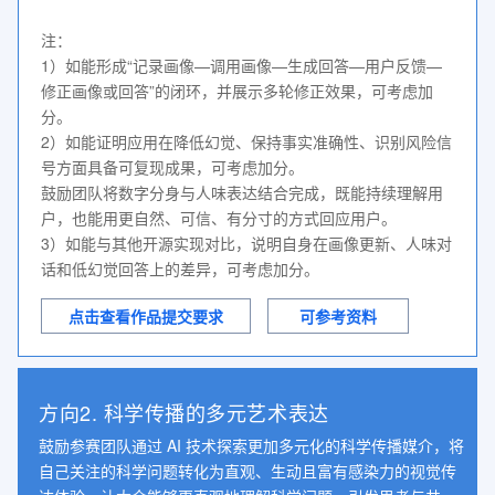
注：

1）如能形成“记录画像—调用画像—生成回答—用户反馈—
修正画像或回答”的闭环，并展示多轮修正效果，可考虑加
分。

2）如能证明应用在降低幻觉、保持事实准确性、识别风险信
号方面具备可复现成果，可考虑加分。

鼓励团队将数字分身与人味表达结合完成，既能持续理解用
户，也能用更自然、可信、有分寸的方式回应用户。

3）如能与其他开源实现对比，说明自身在画像更新、人味对
话和低幻觉回答上的差异，可考虑加分。
点击查看作品提交要求
可参考资料
方向2. 科学传播的多元艺术表达
鼓励参赛团队通过 AI 技术探索更加多元化的科学传播媒介，将
自己关注的科学问题转化为直观、生动且富有感染力的视觉传