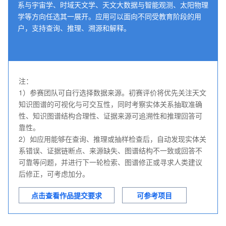
系与宇宙学、时域天文学、天文大数据与智能观测、太阳物理
学等方向任选其一展开。应用可以面向不同受教育阶段的用
户，支持查询、推理、溯源和解释。
注：

1）参赛团队可自行选择数据来源。初赛评价将优先关注天文
知识图谱的可视化与可交互性，同时考察实体关系抽取准确
性、知识图谱结构合理性、证据来源可追溯性和推理回答可
靠性。

2）如应用能够在查询、推理或抽样检查后，自动发现实体关
系错误、证据链断点、来源缺失、图谱结构不一致或回答不
可靠等问题，并进行下一轮检索、图谱修正或寻求人类建议
后修正，可考虑加分。
点击查看作品提交要求
可参考项目