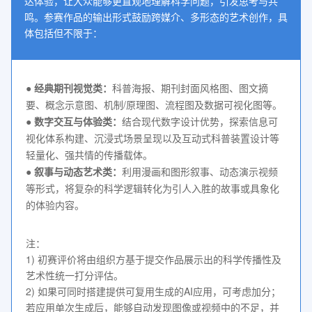
达体验，让大众能够更直观地理解科学问题，引发思考与共
鸣。参赛作品的输出形式鼓励跨媒介、多形态的艺术创作，具
体包括但不限于：
●
经典期刊视觉类：
科普海报、期刊封面风格图、图文摘
要、概念示意图、机制/原理图、流程图及数据可视化图等。
●
数字交互与体验类：
结合现代数字设计优势，探索信息可
视化体系构建、沉浸式场景呈现以及互动式科普装置设计等
轻量化、强共情的传播载体。
●
叙事与动态艺术类：
利用漫画和图形叙事、动态演示视频
等形式，将复杂的科学逻辑转化为引人入胜的故事或具象化
的体验内容。
注：

1) 初赛评价将由组织方基于提交作品展示出的科学传播性及
艺术性统一打分评估。

2) 如果可同时搭建提供可复用生成的AI应用，可考虑加分；
若应用单次生成后，能够自动发现图像或视频中的不足，并