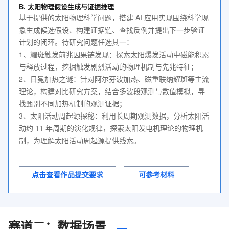
B. 太阳物理假设生成与证据推理
基于提供的太阳物理科学问题，搭建 AI 应用实现围绕科学现
象生成候选假设、构建证据链、查找反例并提出下一步验证
计划的闭环。待研究问题任选其一：
1、耀斑触发前兆因果链发现：探索太阳爆发活动中磁能积累
与释放过程，挖掘触发剧烈活动的物理机制与先兆特征；
2、日冕加热之谜：针对阿尔芬波加热、磁重联纳耀斑等主流
理论，构建对比研究方案，结合多波段观测与数值模拟，寻
找甄别不同加热机制的观测证据；
3、太阳活动周起源探秘：利用长周期观测数据，分析太阳活
动约 11 年周期的演化规律，探索太阳发电机理论的物理机
制，为理解太阳活动周起源提供线索。
点击查看作品提交要求
可参考材料
赛道二：数据场景