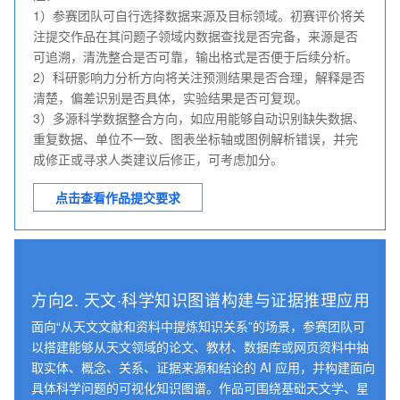
1）参赛团队可自行选择数据来源及目标领域。初赛评价将关
注提交作品在其问题子领域内数据查找是否完备，来源是否
可追溯，清洗整合是否可靠，输出格式是否便于后续分析。

2）科研影响力分析方向将关注预测结果是否合理，解释是否
清楚，偏差识别是否具体，实验结果是否可复现。

3）多源科学数据整合方向，如应用能够自动识别缺失数据、
重复数据、单位不一致、图表坐标轴或图例解析错误，并完
成修正或寻求人类建议后修正，可考虑加分。
点击查看作品提交要求
方向2. 天文·科学知识图谱构建与证据推理应用
面向“从天文文献和资料中提炼知识关系”的场景，参赛团队可
以搭建能够从天文领域的论文、教材、数据库或网页资料中抽
取实体、概念、关系、证据来源和结论的 AI 应用，并构建面向
具体科学问题的可视化知识图谱。作品可围绕基础天文学、星