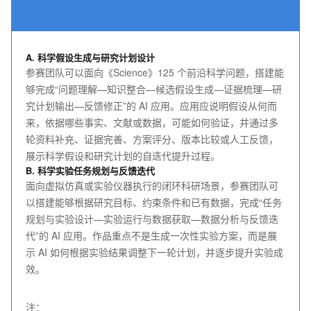
A. 科学假设生成与研究计划设计
参赛团队可以面向《Science》125 个前沿科学问题，搭建能
够完成“问题理解—知识整合—候选假设生成—证据梳理—研
究计划输出—反馈修正”的 AI 应用。应用应说明假设从何而
来，依据哪些事实、文献或数据，可能如何验证，并通过多
轮资料补充、证据完善、方案评分、版本比较或人工反馈，
展示科学假设和研究计划的自迭代提升过程。
B. 科学实验任务规划与反馈迭代
面向虚拟仿真或实验仪器执行的闭环科研场景，参赛团队可
以搭建能够根据研究目标、约束条件和已有数据，完成“任务
规划与实验设计—实验运行与数据获取—数据分析与反馈迭
代”的 AI 应用。作品重点不是生成一次性实验方案，而是展
示 AI 如何根据实验结果调整下一轮计划，并逐步提升实验成
效。
注：
