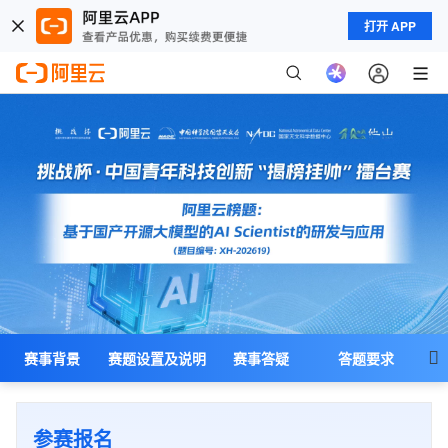
打开 APP

赛事背景
赛题设置及说明
赛事答疑
答题要求
创作工具
参赛对象
赛程及奖励
参赛须知
参赛报名