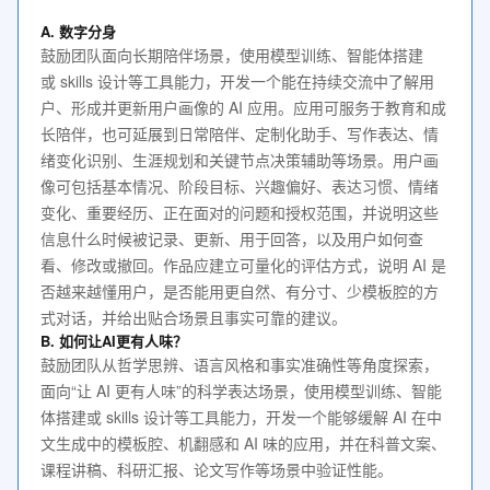
A. 数字分身
鼓励团队面向长期陪伴场景，使用模型训练、智能体搭建
或 skills 设计等工具能力，开发一个能在持续交流中了解用
户、形成并更新用户画像的 AI 应用。应用可服务于教育和成
长陪伴，也可延展到日常陪伴、定制化助手、写作表达、情
绪变化识别、生涯规划和关键节点决策辅助等场景。用户画
像可包括基本情况、阶段目标、兴趣偏好、表达习惯、情绪
变化、重要经历、正在面对的问题和授权范围，并说明这些
信息什么时候被记录、更新、用于回答，以及用户如何查
看、修改或撤回。作品应建立可量化的评估方式，说明 AI 是
否越来越懂用户，是否能用更自然、有分寸、少模板腔的方
式对话，并给出贴合场景且事实可靠的建议。
B. 如何让AI更有人味？
鼓励团队从哲学思辨、语言风格和事实准确性等角度探索，
面向“让 AI 更有人味”的科学表达场景，使用模型训练、智能
体搭建或 skills 设计等工具能力，开发一个能够缓解 AI 在中
文生成中的模板腔、机翻感和 AI 味的应用，并在科普文案、
课程讲稿、科研汇报、论文写作等场景中验证性能。