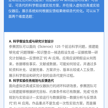
证、可迭代的科学假设或实验方案，并在接入虚拟仿真或实验
仪器后，展示系统如何根据反馈结果继续迭代优化。可以从下
面两个维度选题：
A. 科学假设生成与研究计划设计
参赛团队可以面向《Science》125 个前沿科学问题，搭建能
够完成“问题理解—知识整合—候选假设生成—证据梳理—研
究计划输出—反馈修正”的 AI 应用。应用应说明假设从何而
来，依据哪些事实、文献或数据，可能如何验证，并通过多
轮资料补充、证据完善、方案评分、版本比较或人工反馈，
展示科学假设和研究计划的自迭代提升过程。
B. 科学实验任务规划与反馈迭代
面向虚拟仿真或实验仪器执行的闭环科研场景，参赛团队可
以搭建能够根据研究目标、约束条件和已有数据，完成“任务
规划与实验设计—实验运行与数据获取—数据分析与反馈迭
代”的 AI 应用。作品重点不是生成一次性实验方案，而是展