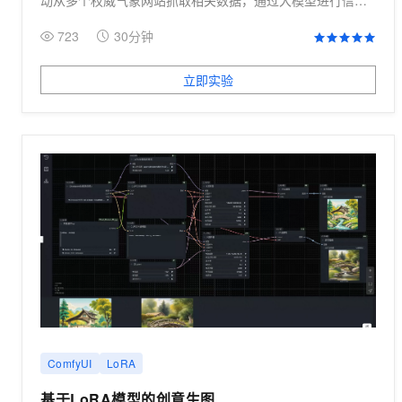
整合与分析，最终生成一份包含台风轨迹可视化地图的综合
723
30分钟
灾害预警报告。
立即实验
ComfyUI
LoRA
基于LoRA模型的创意生图