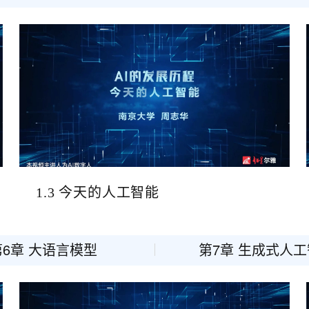
服务生态伙伴
视觉 Coding、空间感知、多模态思考等全面升级
1M上下文，专为长程任务能力而生
云工开物
企业应用
Works
Night Plan 支持 Qwen 3.8-Max
云原生大数据计算服务 MaxCompute
AI 办公
容器服务 Kub
NEW
Red Hat
30+ 款产品免费体验
Data Agent 驱动的一站式 Data+AI 开发治理平台
夜间 5 折，Qwen/Meoo/TokenPlan 客户专享
面向分析的企业级SaaS模式云数据仓库
AI智能应用
提供一站式管
科研合作
ERP
堂（旗舰版）
SUSE
智能客服
AI 应用构建
大模型原生
CRM
防护产品
2个月
自动承接线索
建站小程序
Qoder
大模型服务平台百炼-应用模版
OA 办公系统
HOT
NEW
面向真实软件
个人版上线、团队版降价；千问3.8-Max首发发尝鲜
丰富多元化的应用模版和解决方案
力提升
财税管理
模板建站
万有无界
大模型服务平台百炼-智能体
400电话
定制建站
的模型效果
灵活可视化地构建企业级 Agent
方案
广告营销
模板小程序
秒悟
人工智能平台 PAI
定制小程序
云端极速 AI 
新一代 AI 视频生成模型，深度适配广告营销等场景
AI Native 的算法工程平台，一站式完成建模、训练、推理服务部署
1.3 今天的人工智能
APP 开发
建站系统
第6章 大语言模型
第7章 生成式人
AI 应用
10分钟微调：让0.6B模型媲美235B模
多模态数据信
型
依托云原生高可用架构,实现Dify私有化部署
用1%尺寸在特定领域达到大模型90%以上效果