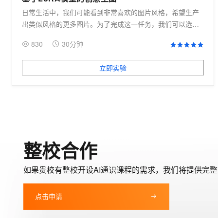
日常生活中，我们可能看到非常喜欢的图片风格，希望生产
出类似风格的更多图片。为了完成这一任务，我们可以选择
利用生图工具ComfyUI和LoRA微调技术，基于基础模型快速
830
30分钟
实现个性化定制。
立即实验
整校合作
如果贵校有整校开设AI通识课程的需求，我们将提供完
点击申请