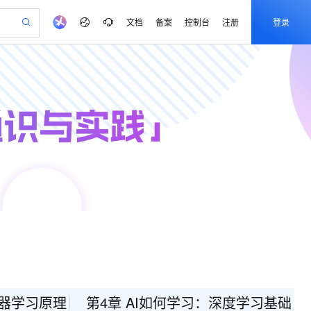
文档
备案
控制台
注册
登录
验
作计划
器
AI 活动
专业服务
服务伙伴合作计划
开发者社区
加入我们
产品动态
服务平台百炼
阿里云 OPC 创新助力计划
一站式生成采购清单，支持单品或批量购买
io：打造专属 AI 语音助手
S产品伙伴计划（繁花）
峰会
CS
造的大模型服务与应用开发平台
一句话生成原生可编辑精美 PPT 文稿
AI 生产力先锋
Al MaaS 服务伙伴赋能合作
域名
博文
Careers
至高可申请百万元
Qwen3.8-Max 模型上线
开启高性价比 AI 编程新体验
弹性可伸缩的云计算服务
Qwen-Audio-3.0-Realtime 端到端实时语音角色扮演
输入一句话想法, 轻松生成专业的 PPT
先锋实践拓展 AI 生产力的边界
Token 补贴，五大权
计划
海大会
伙伴信用分合作计划
商标
问答
社会招聘
益加速 OPC 成功
eek-V4-Pro
SS
一键部署幻兽帕鲁游戏服务器
飞天发布时刻
HOT
Open Search 向量检索版支
划
备案
电子书
校园招聘
pSeek-V4-Pro
视频创作，一键激活电商全链路生产力
稳定、安全、高性价比、高性能的云存储服务
一键购买专属联机服务器，轻松开启游戏
所见，即是所愿
持视频检索 Pipeline 功能
更多支持
划
公司注册
镜像站
视频生成
语音识别与合成
专属 QwenPaw
漫剧工坊：一站式动画创作平台
AI 实训营
HOT
应用身份服务 (IDaaS)
合作伙伴培训与认证
划
上云迁移
站生成，高效打造优质广告素材
全接入的云上超级电脑
从聊天伙伴进化为能主动干活的本地数字员工
快速生产连贯的高质量长漫剧
从基础到进阶，Agent 创客手把手教你
OpenClaw 管理能力上线
e-1.1-T2V
Qwen3-TTS-Flash
lScope
我要反馈
查询合作伙伴
畅细腻的高质量视频
离线语音合成大模型，多语言方言自适应，低延迟高稳定
n Alibaba Cloud ISV 合作
代维服务
建企业门户网站
10 分钟搭建微信、支付宝小程序
MaxCompute MaxFrame 提
创新加速
ope
登录合作伙伴管理后台
我要建议
站，无忧落地极速上线
以可视化方式快速构建移动和 PC 门户网站
国内短信简单易用，安全可靠，秒级触达，全球覆盖200+国家和地区。
高效部署网站，快速应用到小程序
供自动弹性内存功能
e-1.1-I2V
Cosyvoice-V3-Flash
安全
畅自然，细节丰富
高表现力语音合成大模型，语音克隆听感自然
我要投诉
PolarDB
上云场景组合购
Milvus 弹性伸缩功能新增节
伴
漫剧创作，剧本、分镜、视频高效生成
100%兼容MySQL、PostgreSQL，兼容Oracle，支持集中和分布式
覆盖90%+业务场景，专享组合折扣价
点支持范围
机器学习原理
第4章 AI如何学习：深度学习基础
2V
VPN
Fun-ASR