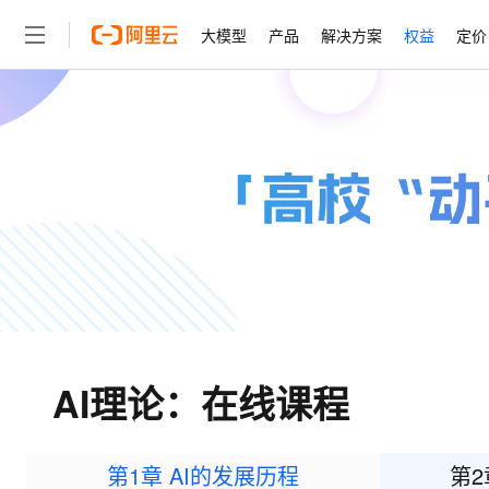
大模型
产品
解决方案
权益
定价
大模型
产品
解决方案
权益
定价
云市场
伙伴
服务
了解阿里云
精选产品
精选解决方案
普惠上云
产品定价
精选商城
成为销售伙伴
售前咨询
为什么选择阿里云
千问AI平台
了解云产品的定价详情
大模型服务平台百炼
千问办公，解锁你的工作
普惠上云 官方力荐
分销伙伴
在线服务
网站建设
什么是云计算
大
大模型服务与应用平台
企业级Agent产品，直接
云服务器38元/年起，超
咨询伙伴
多端小程序
技术领先
云上成本管理
售后服务
轻量应用服务器
Agency Agents：拥
官方推荐返现计划
大模型
精选产品
精选解决方案
Salesforce 国际版订阅
稳定可靠
管理和优化成本
推荐新用户得奖励，单订单
销售伙伴合作计划
自助服务
友盟天域
安全合规
人工智能与机器学习
AI
文本生成
云数据库 RDS
HappyHorse 打造一
云工开物
无影生态合作计划
在线服务
观测云
分析师报告
高校专属算力普惠，学生认
计算
互联网应用开发
Qwen3.8-Max
HOT
Salesforce On Alibaba C
工单服务
智能体时代全能旗舰模型
Tuya 物联网平台阿里云
研究报告与白皮书
人工智能平台 PAI
快速拥有专属 OpenClaw
大模
Consulting Partner 合
大数据
容器
AI理论：在线课程
免费试用
短信专区
一站式AI开发、训练和推
蓝凌 OA
Qwen3.7-Plus
AI 大模型销售与服务生
现代化应用
存储
天池大赛
能看、能想、能动手的多模
云解析DNS
解决方案免费试用 新老
电子合同
最高领取价值200元试用
安全
网络与CDN
第1章 AI的发展历程
第2
AI 算法大赛
Qwen3-VL-Plus
畅捷通