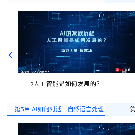
大数据开发治理平台 Data
AI 产品 免费试用
网络
安全
云开发大赛
Tableau 订阅
1亿+ 大模型 tokens 和 
可观测
入门学习赛
中间件
AI空中课堂在线直播课
云防火墙
140+云产品 免费试用
大模型服务
上云与迁云
云原生的云上边界网络安全
产品新客免费试用，最长1
数据库
生态解决方案
千问AI平台-Token Plan
企业出海
大模型ACA认证体验
大数据计算
助力企业全员 AI 认知与能
行业生态解决方案
政企业务
媒体服务
千问AI平台-模型体验
开发者生态解决方案
在线体验全尺寸、多种模态
企业服务与云通信
AI 开发和 AI 应用解决
Happy 系列大模型
域名与网站
1.2人工智能是如何发展的？
终端用户计算
Serverless
大模型解决方案
第5章 AI如何对话：自然语言处理
开发工具
快速部署 Dify，高效搭建 
迁移与运维管理