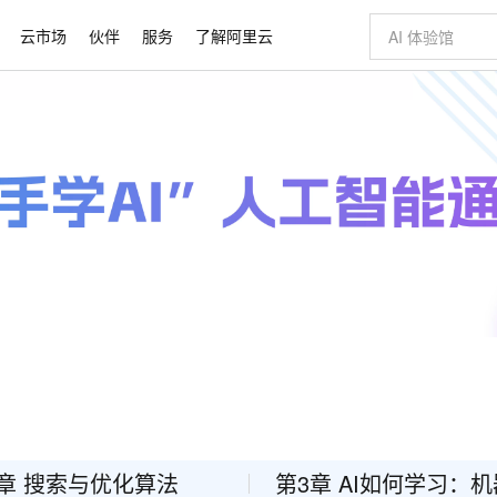
云市场
伙伴
服务
了解阿里云
AI 特惠
数据与 API
成为产品伙伴
企业增值服务
最佳实践
价格计算器
AI 场景体
基础软件
产品伙伴合
阿里云认证
市场活动
配置报价
大模型
自助选配和估算价格
新方式
睿译宝，AI翻译排版一步到位
智启 AI 普惠权益
产品生态集成认证中心
企业支持计划
云上春晚
域名与网站
千问官方 MaaS 平台，为开发者和 Agent 而生，新用户赠送 1 亿 + tokens 额度
Qwen Aud
AI Coding
阿里云Maa
2026 阿里云
云服务器 E
为企业打
数据集
Windows
大模型认证
模型
NEW
NEW
交付可用成果
值低价云产品抢先购
上传文档即自动完成翻译和格式还原
至高享 1亿+免费 tokens，加速 Al 应用落地
提供智能易用的域名与建站服务
智能编程，一键
安全可靠、
产品生态伙伴
专家技术服务
云上奥运之旅
弹性计算合作
阿里云中企出
手机三要素
宝塔 Linux
全部认证
价格优势
有专属领域专家
GLM-5.2：长任务时代开源旗舰模型
阿里云 OPC 创新助力计划
千问大模型
即刻拥有 DeepS
AI 电商营销
对象存储 O
大模型
产品生态伙伴工作台
企业增值服务台
云栖战略参考
云存储合作计
云栖大会
身份实名认证
CentOS
训练营
推动算力普惠，释放技术红利
最高返9万
多领域专家智能体,一键组建 AI 虚拟交付团队
快速构建应用程序和网站，即刻迈出上云第一步
至高百万元 Token 补贴，加速一人公司成长
多元化、高性能、安全可靠的大模型服务
真正可用的 1M 上下文,一次完成代码全链路开发
轻松解锁专属 Dee
从图文生成到
云上的中国
数据库合作计
活动全景
短信
Docker
图片和
站式影视创作平台
Hermes Agent，打造自进化智能体
Token Plan 模型订阅计划
数字证书管理服务（原SSL证书）
5 分钟轻松部署
AI 广告创作
无影云电脑
企业成长
NEW
信息公告
看见新力量
云网络合作计
OCR 文字识别
JAVA
证享300元代金券
可视化编排打通从文字构思到成片全链路闭环
全托管，含MySQL、PostgreSQL、SQL Server、MariaDB多引擎
自主进化，持久记忆，越用越聪明
Qwen3.8-Max 首发尝鲜，限时加量 10 倍，夜间低至2折
实现全站HTTPS，呈现可信的WEB访问
图文、视频一
随时随地安
Kimi-K3
HappyHors
NEW
魔搭 Mode
loud
服务实践
官网公告
Kimi 最新旗舰模型，长程编程与推理利器
让文字生成流
金融模力时刻
Salesforce O
版
发票查验
全能环境
Claude Code + GStack 打造工程团队
千问办公，限时限量积分加倍
Qoder
低代码高效构
AI 建站
短信服务
型
NEW
作计划
计划
创新中心
魔搭 ModelSc
健康状态
理服务
让AI从“聊天伙伴”进化为能干活的“数字员工”
安装技能 GStack，拥有专属 AI 工程团队
你的AI工作搭子，覆盖日常办公高频场景
面向真实软件的智能体编程平台
0 代码专业建
客户案例
天气预报查询
操作系统
Deepseek-v4-pro
HappyHors
态合作计划
态智能体模型
旗舰 MoE 大模型，百万上下文与顶尖推理能力
图生视频，流
同享
万小智 AI 建站低至 15元/月
Qoder CN
AI 短剧/漫剧
云原生数据库 
快递物流查询
WordPress
成为服务伙
高校合作
点，立即开启云上创新
覆盖公网/内网、递归/权威、移动APP等全场景解析服务
送.CN域名，送备案服务码
基于千问大模型等，支持代码智能生成、研发智能问答
AI助力短剧
章 搜索与优化算法
第3章 AI如何学习：
GLM-5.2
Wan2.7-T
Ubuntu