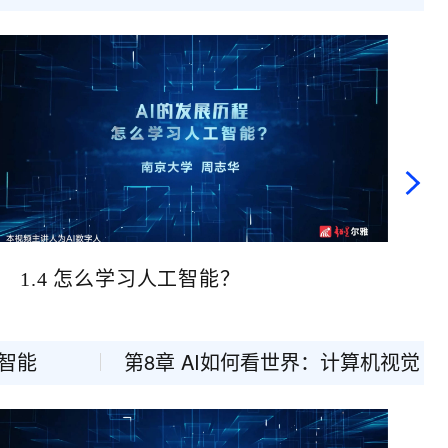
文戏情感细腻自然，动作戏激烈拳拳到肉，实现更强表演能力
支持中英文自由切换，具备更强的噪声鲁棒性
ernetes 版 ACK
云聚AI 严选权益
AI 原生数据库服务发布
SSL 证书
，一键激活高效办公新体验
理容器应用的 K8s 服务
精选AI产品，从模型到应用全链提效
Agent 数据网关
堡垒机
AI 用量加速计划
云原生数据库 PolarDB
应用
防火墙
、识别商机，让客服更高效、服务更出色。
新老同享，达量后返
Agentic Database 发布
千问办公
主机安全
NEW
的智能体编程平台
一站式AI生产力平台
AI 应用及服务市场
伶鹊
企业级人与Agent协作平台，接入和调度多个数字员工
智能客服平台，对话机器人、对话分析、智能外呼
AI 应用
大模型服务平台百炼 - 全妙
大模型
应用创作平台
多模态内容创作工具，已接入 DeepSeek
1.4 怎么学习人工智能？
自然语言处理
数据标注
工智能
第8章 AI如何看世界：计算机视觉
机器学习
息提取
与 AI 智能体进行实时音视频通话
从文本、图片、视频中提取结构化的属性信息
构建支持视频理解的 AI 音视频实时通话应用