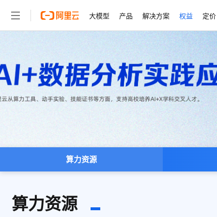
大模型
产品
解决方案
权益
定价
大模型
产品
解决方案
权益
定价
云市场
伙伴
服务
了解阿里云
精选产品
精选解决方案
普惠上云
产品定价
精选商城
成为销售伙伴
售前咨询
为什么选择阿里云
千问AI平台
了解云产品的定价详情
大模型服务平台百炼
千问办公，解锁你的工作
普惠上云 官方力荐
分销伙伴
在线服务
网站建设
什么是云计算
大
大模型服务与应用平台
企业级Agent产品，直接
云服务器38元/年起，超
咨询伙伴
多端小程序
技术领先
云上成本管理
售后服务
轻量应用服务器
Agency Agents：拥
官方推荐返现计划
大模型
精选产品
精选解决方案
Salesforce 国际版订阅
稳定可靠
管理和优化成本
推荐新用户得奖励，单订单
销售伙伴合作计划
自助服务
友盟天域
安全合规
人工智能与机器学习
AI
文本生成
云数据库 RDS
HappyHorse 打造一
云工开物
无影生态合作计划
在线服务
观测云
分析师报告
高校专属算力普惠，学生认
计算
互联网应用开发
Qwen3.8-Max
HOT
Salesforce On Alibaba C
工单服务
算力资源
智能体时代全能旗舰模型
Tuya 物联网平台阿里云
研究报告与白皮书
人工智能平台 PAI
快速拥有专属 OpenClaw
大模
Consulting Partner 合
大数据
容器
免费试用
短信专区
一站式AI开发、训练和推
蓝凌 OA
Qwen3.7-Plus
AI 大模型销售与服务生
现代化应用
存储
天池大赛
能看、能想、能动手的多模
云解析DNS
解决方案免费试用 新老
算力资源
电子合同
最高领取价值200元试用
安全
网络与CDN
AI 算法大赛
Qwen3-VL-Plus
畅捷通