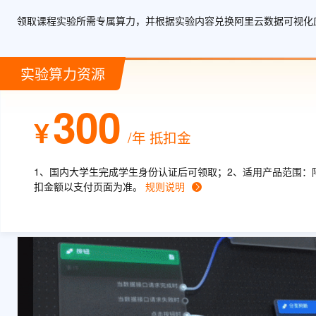
大数据开发治理平台 Data
AI 产品 免费试用
网络
安全
云开发大赛
领取课程实验所需专属算力，并根据实验内容兑换阿里云数据可视化应
Tableau 订阅
1亿+ 大模型 tokens 和 
可观测
入门学习赛
中间件
AI空中课堂在线直播课
云防火墙
140+云产品 免费试用
大模型服务
上云与迁云
实验算力资源
云原生的云上边界网络安全
产品新客免费试用，最长1
数据库
生态解决方案
千问AI平台-Token Plan
企业出海
大模型ACA认证体验
大数据计算
300
助力企业全员 AI 认知与能
行业生态解决方案
¥
政企业务
媒体服务
/年
抵扣金
千问AI平台-模型体验
开发者生态解决方案
在线体验全尺寸、多种模态
企业服务与云通信
AI 开发和 AI 应用解决
1、国内大学生完成学生身份认证后可领取；2、适用产品范围：
Happy 系列大模型
扣金额以支付页面为准。
规则说明
域名与网站
终端用户计算
Serverless
大模型解决方案
开发工具
快速部署 Dify，高效搭建 
迁移与运维管理