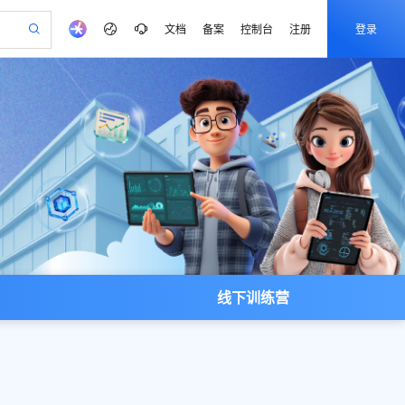
文档
备案
控制台
注册
登录
验
作计划
器
AI 活动
专业服务
服务伙伴合作计划
开发者社区
加入我们
产品动态
服务平台百炼
阿里云 OPC 创新助力计划
一站式生成采购清单，支持单品或批量购买
io：打造专属 AI 语音助手
S产品伙伴计划（繁花）
峰会
CS
造的大模型服务与应用开发平台
一句话生成原生可编辑精美 PPT 文稿
AI 生产力先锋
Al MaaS 服务伙伴赋能合作
域名
博文
Careers
至高可申请百万元
Qwen3.8-Max 模型上线
开启高性价比 AI 编程新体验
弹性可伸缩的云计算服务
Qwen-Audio-3.0-Realtime 端到端实时语音角色扮演
输入一句话想法, 轻松生成专业的 PPT
先锋实践拓展 AI 生产力的边界
Token 补贴，五大权
计划
海大会
伙伴信用分合作计划
商标
问答
社会招聘
益加速 OPC 成功
eek-V4-Pro
SS
一键部署幻兽帕鲁游戏服务器
飞天发布时刻
HOT
Open Search 向量检索版支
划
备案
电子书
校园招聘
pSeek-V4-Pro
视频创作，一键激活电商全链路生产力
稳定、安全、高性价比、高性能的云存储服务
一键购买专属联机服务器，轻松开启游戏
所见，即是所愿
持视频检索 Pipeline 功能
更多支持
划
公司注册
镜像站
视频生成
语音识别与合成
专属 QwenPaw
漫剧工坊：一站式动画创作平台
AI 实训营
HOT
应用身份服务 (IDaaS)
合作伙伴培训与认证
划
上云迁移
站生成，高效打造优质广告素材
全接入的云上超级电脑
从聊天伙伴进化为能主动干活的本地数字员工
快速生产连贯的高质量长漫剧
从基础到进阶，Agent 创客手把手教你
OpenClaw 管理能力上线
e-1.1-T2V
Qwen3-TTS-Flash
lScope
我要反馈
查询合作伙伴
线下训练营
畅细腻的高质量视频
离线语音合成大模型，多语言方言自适应，低延迟高稳定
n Alibaba Cloud ISV 合作
代维服务
建企业门户网站
10 分钟搭建微信、支付宝小程序
MaxCompute MaxFrame 提
创新加速
ope
登录合作伙伴管理后台
我要建议
站，无忧落地极速上线
以可视化方式快速构建移动和 PC 门户网站
国内短信简单易用，安全可靠，秒级触达，全球覆盖200+国家和地区。
高效部署网站，快速应用到小程序
供自动弹性内存功能
e-1.1-I2V
Cosyvoice-V3-Flash
安全
畅自然，细节丰富
高表现力语音合成大模型，语音克隆听感自然
我要投诉
PolarDB
上云场景组合购
Milvus 弹性伸缩功能新增节
伴
漫剧创作，剧本、分镜、视频高效生成
100%兼容MySQL、PostgreSQL，兼容Oracle，支持集中和分布式
覆盖90%+业务场景，专享组合折扣价
点支持范围
2V
VPN
Fun-ASR