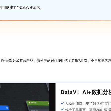
服务生态伙伴
视觉 Coding、空间感知、多模态思考等全面升级
1M上下文，专为长程任务能力而生
云工开物
企业应用
Works
Night Plan 支持 Qwen 3.8-Max
云原生大数据计算服务 MaxCompute
AI 办公
容器服务 Kub
NEW
用搭建平台DataV资源包。
Red Hat
30+ 款产品免费体验
Data Agent 驱动的一站式 Data+AI 开发治理平台
夜间 5 折，Qwen/Meoo/TokenPlan 客户专享
面向分析的企业级SaaS模式云数据仓库
AI智能应用
提供一站式管
科研合作
ERP
堂（旗舰版）
SUSE
智能客服
AI 应用构建
大模型原生
CRM
防护产品
2个月
自动承接线索
建站小程序
Qoder
大模型服务平台百炼-应用模版
OA 办公系统
HOT
NEW
面向真实软件
个人版上线、团队版降价；千问3.8-Max首发发尝鲜
丰富多元化的应用模版和解决方案
力提升
财税管理
模板建站
万有无界
大模型服务平台百炼-智能体
400电话
定制建站
的模型效果
灵活可视化地构建企业级 Agent
方案
广告营销
模板小程序
阿里云部分公共云产品，部分产品只可使用代金券抵扣1次，不与其他优
秒悟
人工智能平台 PAI
定制小程序
云端极速 AI 
新一代 AI 视频生成模型，深度适配广告营销等场景
AI Native 的算法工程平台，一站式完成建模、训练、推理服务部署
APP 开发
建站系统
DataV：AI+数据
AI 应用
10分钟微调：让0.6B模型媲美235B模
多模态数据信
型
大模型加持：支持对话式“零代
依托云原生高可用架构,实现Dify私有化部署
用1%尺寸在特定领域达到大模型90%以上效果
分析工具丰富：支持200+数