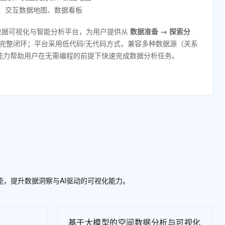
t.diy 一步搞定创意建站
构建大模型应用的安全防护体系
、交互数据地图、数据看板
通过自然语言交互简化开发流程,全栈开发支持
通过阿里云安全产品对 AI 应用进行安全防护
式”数据可视化与智能分析平台，为用户提供从
数据准备 → 探索分
完整闭环；平台采用低代码/无代码方式，兼容多种数据源（关系
能力帮助用户在无需编程的前提下快速完成数据分析任务。
能，提升数据洞察与AI驱动的可视化能力。
基于大模型的空间数据分析与可视化