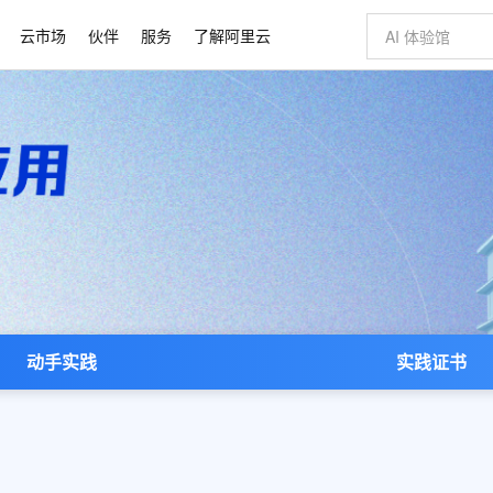
云市场
伙伴
服务
了解阿里云
AI 特惠
数据与 API
成为产品伙伴
企业增值服务
最佳实践
价格计算器
AI 场景体
基础软件
产品伙伴合
阿里云认证
市场活动
配置报价
大模型
自助选配和估算价格
新方式
睿译宝，AI翻译排版一步到位
智启 AI 普惠权益
产品生态集成认证中心
企业支持计划
云上春晚
域名与网站
千问官方 MaaS 平台，为开发者和 Agent 而生，新用户赠送 1 亿 + tokens 额度
Qwen Aud
AI Coding
阿里云Maa
2026 阿里云
云服务器 E
为企业打
数据集
Windows
大模型认证
模型
NEW
NEW
交付可用成果
值低价云产品抢先购
上传文档即自动完成翻译和格式还原
至高享 1亿+免费 tokens，加速 Al 应用落地
提供智能易用的域名与建站服务
智能编程，一键
安全可靠、
产品生态伙伴
专家技术服务
云上奥运之旅
弹性计算合作
阿里云中企出
手机三要素
宝塔 Linux
全部认证
价格优势
有专属领域专家
GLM-5.2：长任务时代开源旗舰模型
阿里云 OPC 创新助力计划
千问大模型
即刻拥有 DeepS
AI 电商营销
对象存储 O
大模型
产品生态伙伴工作台
企业增值服务台
云栖战略参考
云存储合作计
云栖大会
身份实名认证
CentOS
训练营
推动算力普惠，释放技术红利
最高返9万
多领域专家智能体,一键组建 AI 虚拟交付团队
快速构建应用程序和网站，即刻迈出上云第一步
至高百万元 Token 补贴，加速一人公司成长
多元化、高性能、安全可靠的大模型服务
真正可用的 1M 上下文,一次完成代码全链路开发
轻松解锁专属 Dee
从图文生成到
云上的中国
数据库合作计
活动全景
短信
Docker
图片和
站式影视创作平台
Hermes Agent，打造自进化智能体
Token Plan 模型订阅计划
数字证书管理服务（原SSL证书）
5 分钟轻松部署
AI 广告创作
无影云电脑
企业成长
NEW
信息公告
看见新力量
云网络合作计
OCR 文字识别
JAVA
证享300元代金券
可视化编排打通从文字构思到成片全链路闭环
全托管，含MySQL、PostgreSQL、SQL Server、MariaDB多引擎
自主进化，持久记忆，越用越聪明
Qwen3.8-Max 首发尝鲜，限时加量 10 倍，夜间低至2折
实现全站HTTPS，呈现可信的WEB访问
图文、视频一
随时随地安
Kimi-K3
HappyHors
NEW
魔搭 Mode
loud
服务实践
官网公告
动手实践
实践证书
Kimi 最新旗舰模型，长程编程与推理利器
让文字生成流
金融模力时刻
Salesforce O
版
发票查验
全能环境
Claude Code + GStack 打造工程团队
千问办公，限时限量积分加倍
Qoder
低代码高效构
AI 建站
短信服务
型
NEW
作计划
计划
创新中心
魔搭 ModelSc
健康状态
理服务
让AI从“聊天伙伴”进化为能干活的“数字员工”
安装技能 GStack，拥有专属 AI 工程团队
你的AI工作搭子，覆盖日常办公高频场景
面向真实软件的智能体编程平台
0 代码专业建
客户案例
天气预报查询
操作系统
Deepseek-v4-pro
HappyHors
态合作计划
态智能体模型
旗舰 MoE 大模型，百万上下文与顶尖推理能力
图生视频，流
同享
万小智 AI 建站低至 15元/月
Qoder CN
AI 短剧/漫剧
云原生数据库 
快递物流查询
WordPress
成为服务伙
高校合作
点，立即开启云上创新
覆盖公网/内网、递归/权威、移动APP等全场景解析服务
送.CN域名，送备案服务码
基于千问大模型等，支持代码智能生成、研发智能问答
AI助力短剧
GLM-5.2
Wan2.7-T
Ubuntu