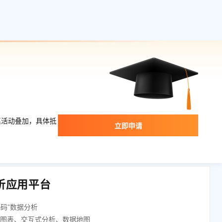
文戏情感细腻自然，动作戏激烈拳拳到肉，实现更强表演能力
支持中英文自由切换，具备更强的噪声鲁棒性
ernetes 版 ACK
云聚AI 严选权益
AI 原生数据库服务发布
SSL 证书
，一键激活高效办公新体验
理容器应用的 K8s 服务
精选AI产品，从模型到应用全链提效
Agent 数据网关
堡垒机
AI 用量加速计划
云原生数据库 PolarDB
应用
防火墙
、识别商机，让客服更高效、服务更出色。
新老同享，达量后返
Agentic Database 发布
千问办公
主机安全
NEW
的智能体编程平台
一站式AI生产力平台
AI 应用及服务市场
伶鹊
企业级人与Agent协作平台，接入和调度多个数字员工
智能客服平台，对话机器人、对话分析、智能外呼
AI 应用
惠活动叠加，具体抵
大模型服务平台百炼 - 全妙
立即申请
大模型
应用创作平台
多模态内容创作工具，已接入 DeepSeek
自然语言处理
数据标注
分析应用平台
机器学习
息提取
与 AI 智能体进行实时音视频通话
码”数据分析
从文本、图片、视频中提取结构化的属性信息
构建支持视频理解的 AI 音视频实时通话应用
据图表、交互式分析、数据地图