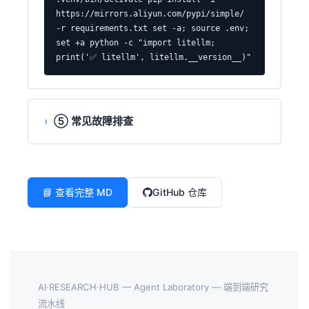
https://mirrors.aliyun.com/pypi/simple/ 
-r requirements.txt set -a; source .env; 
set +a python -c "import litellm; 
print('✅ litellm', litellm.__version__)"
⑤ 常见故障排查
📘 查看完整 MD
GitHub 仓库
AI·RESEARCH·HUB — Agent Laboratory — 端到端研究
流水线