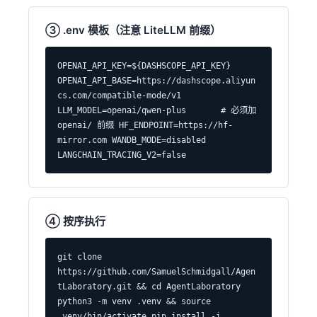
③ .env 模板（注意 LiteLLM 前缀）
OPENAI_API_KEY=${DASHSCOPE_API_KEY} 
OPENAI_API_BASE=https://dashscope.aliyun
cs.com/compatible-mode/v1 
LLM_MODEL=openai/qwen-plus       # 必须加 
openai/ 前缀 HF_ENDPOINT=https://hf-
mirror.com WANDB_MODE=disabled 
LANGCHAIN_TRACING_V2=false
④ 按序执行
git clone 
https://github.com/SamuelSchmidgall/Agen
tLaboratory.git && cd AgentLaboratory 
python3 -m venv .venv && source 
.venv/bin/activate pip install -i 