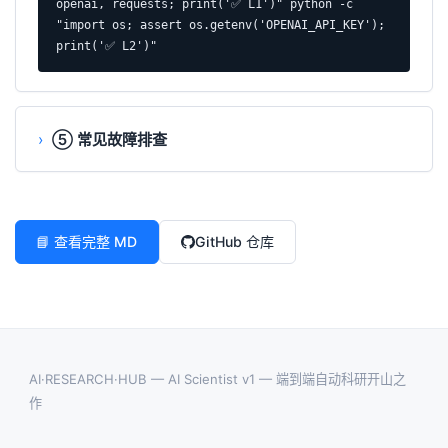
openai, requests; print('✅ L1')" python -c 
"import os; assert os.getenv('OPENAI_API_KEY'); 
print('✅ L2')"
⑤ 常见故障排查
📘 查看完整 MD
GitHub 仓库
AI·RESEARCH·HUB — AI Scientist v1 — 端到端自动科研开山之
作