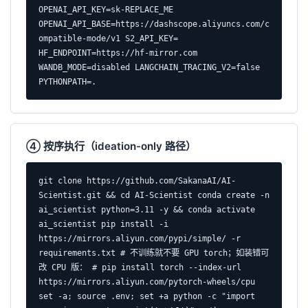
OPENAI_API_KEY=sk-REPLACE_ME 
OPENAI_API_BASE=https://dashscope.aliyuncs.com/c
ompatible-mode/v1 S2_API_KEY= 
HF_ENDPOINT=https://hf-mirror.com 
WANDB_MODE=disabled LANGCHAIN_TRACING_V2=false 
PYTHONPATH=.
④ 按序执行（ideation-only 路径）
git clone https://github.com/SakanaAI/AI-
Scientist.git && cd AI-Scientist conda create -n 
ai_scientist python=3.11 -y && conda activate 
ai_scientist pip install -i 
https://mirrors.aliyun.com/pypi/simple/ -r 
requirements.txt # 不训练就不要 GPU torch；如装错可
改 CPU 版： # pip install torch --index-url 
https://mirrors.aliyun.com/pytorch-wheels/cpu 
set -a; source .env; set +a python -c "import 