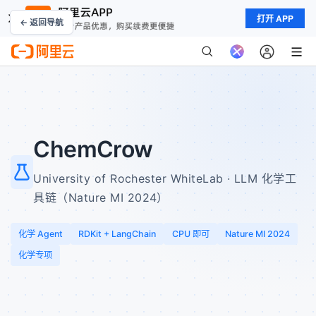
打开 APP
← 返回导航
ChemCrow
University of Rochester WhiteLab · LLM 化学工
具链（Nature MI 2024）
化学 Agent
RDKit + LangChain
CPU 即可
Nature MI 2024
化学专项