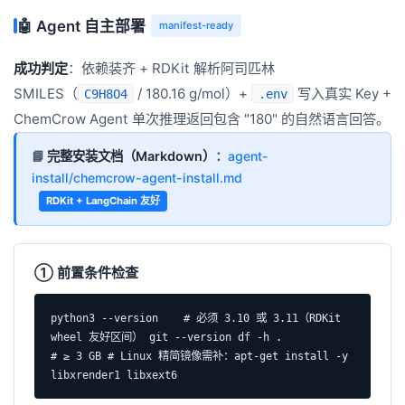
🤖 Agent 自主部署
manifest-ready
成功判定
：依赖装齐 + RDKit 解析阿司匹林
SMILES（
/ 180.16 g/mol）+
写入真实 Key +
C9H8O4
.env
ChemCrow Agent 单次推理返回包含 "180" 的自然语言回答。
📘
完整安装文档（Markdown）
：
agent-
install/chemcrow-agent-install.md
RDKit + LangChain 友好
① 前置条件检查
python3 --version    # 必须 3.10 或 3.11（RDKit 
wheel 友好区间） git --version df -h .              
# ≥ 3 GB # Linux 精简镜像需补：apt-get install -y 
libxrender1 libxext6