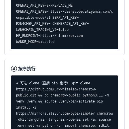
OPENAI_API_KEY=sk-REPLACE_ME 
OPENAI_API_BASE=https://dashscope.aliyuncs.com/c
ompatible-mode/v1 SERP_API_KEY= 
RXN4CHEM_API_KEY= CHEMSPACE_API_KEY= 
LANGCHAIN_TRACING_V2=false 
HF_ENDPOINT=https://hf-mirror.com 
WANDB_MODE=disabled
④ 按序执行
# 可选 clone（直接 pip 也行） git clone 
https://github.com/ur-whitelab/chemcrow-
public.git && cd chemcrow-public python3.11 -m 
venv .venv && source .venv/bin/activate pip 
install -i 
https://mirrors.aliyun.com/pypi/simple/ chemcrow 
rdkit langchain langchain-openai set -a; source 
.env; set +a python -c "import chemcrow, rdkit, 