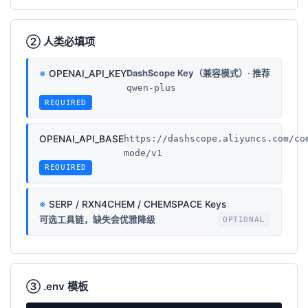
② 人类必填项
OPENAI_API_KEY
DashScope Key（兼容模式）· 推荐
qwen-plus
OPENAI_API_BASE
https://dashscope.aliyuncs.com/co
mode/v1
SERP / RXN4CHEM / CHEMSPACE Keys
可选工具链，缺失会优雅降级
③ .env 模板