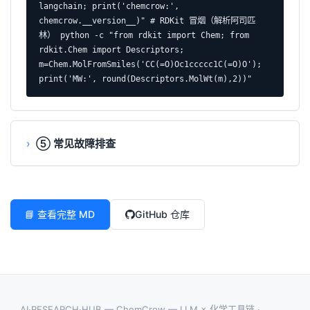
langchain; print('chemcrow:', 
chemcrow.__version__)" # RDKit 冒烟（解析阿司匹
林） python -c "from rdkit import Chem; from 
rdkit.Chem import Descriptors; 
m=Chem.MolFromSmiles('CC(=O)Oc1ccccc1C(=O)O'); 
print('MW:', round(Descriptors.MolWt(m),2))"
⑤ 常见故障排查
📘 查看完整 MD
GitHub 仓库
AI·RESEARCH·HUB — ChemCrow — LLM × 化学工具链 ·