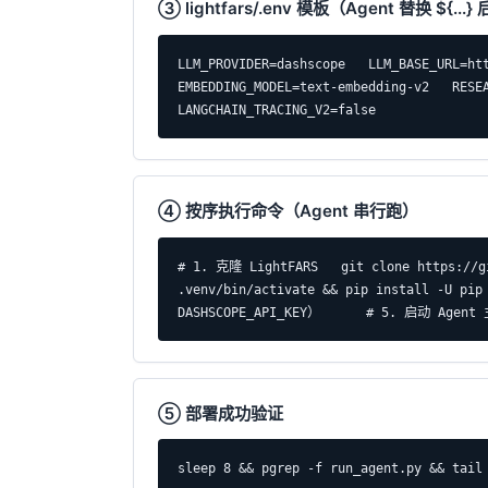
③ lightfars/.env 模板（Agent 替换 ${...
LLM_PROVIDER=dashscope   LLM_BASE_URL=htt
EMBEDDING_MODEL=text-embedding-v2   RESEA
LANGCHAIN_TRACING_V2=false
④ 按序执行命令（Agent 串行跑）
# 1. 克隆 LightFARS   git clone https://g
.venv/bin/activate && pip install -U 
DASHSCOPE_API_KEY）      # 5. 启动 Agent
⑤ 部署成功验证
sleep 8 && pgrep -f run_agent.py && tai