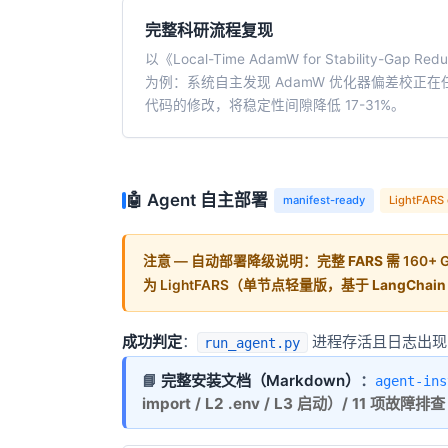
完整科研流程复现
以《Local-Time AdamW for Stability-Gap Reduc
为例：系统自主发现 AdamW 优化器偏差校正
代码的修改，将稳定性间隙降低 17-31%。
🤖 Agent 自主部署
manifest-ready
LightFARS
注意 — 自动部署降级说明
：完整 FARS 需
160+
为
LightFARS
（单节点轻量版，基于 LangCha
成功判定
：
进程存活且日志出现 “FA
run_agent.py
📘
完整安装文档（Markdown）
：
agent-ins
import / L2 .env / L3 启动）/ 11 项故障排