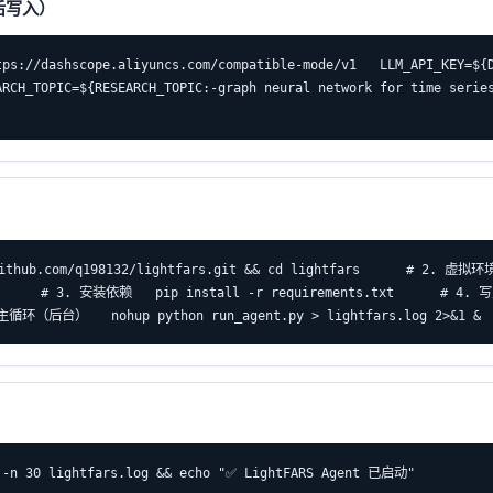
} 后写入）
ps://dashscope.aliyuncs.com/compatible-mode/v1   LLM_API_KEY=${DA
RCH_TOPIC=${RESEARCH_TOPIC:-graph neural network for time series}
ithub.com/q198132/lightfars.git && cd lightfars      # 2. 虚拟环境 
pip      # 3. 安装依赖   pip install -r requirements.txt      #
 主循环（后台）   nohup python run_agent.py > lightfars.log 2>&1 &
l -n 30 lightfars.log && echo "✅ LightFARS Agent 已启动"