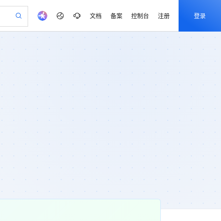
文档
备案
控制台
注册
登录
验
作计划
器
AI 活动
专业服务
服务伙伴合作计划
开发者社区
加入我们
产品动态
服务平台百炼
阿里云 OPC 创新助力计划
一站式生成采购清单，支持单品或批量购买
可编辑精美 PPT 文稿
S产品伙伴计划（繁花）
峰会
CS
造的大模型服务与应用开发平台
Agency Agents：拥有专属领域专家
AI 生产力先锋
Al MaaS 服务伙伴赋能合作
域名
博文
Careers
至高可申请百万元
Qwen3.8-Max 模型上线
 轻松生成专业的 PPT
开启高性价比 AI 编程新体验
弹性可伸缩的云计算服务
先锋实践拓展 AI 生产力的边界
多领域专家智能体,一键组建 AI 虚拟交付团队
Token 补贴，五大权
计划
海大会
伙伴信用分合作计划
商标
问答
社会招聘
益加速 OPC 成功
帕鲁游戏服务器
SS
HappyHorse 打造一站式影视创作平台
飞天发布时刻
HOT
Open Search 向量检索版支
划
备案
电子书
校园招聘
联机服务器，轻松开启游戏
视频创作，一键激活电商全链路生产力
稳定、安全、高性价比、高性能的云存储服务
所见，即是所愿
持视频检索 Pipeline 功能
可视化编排打通从文字构思到成片全链路闭环
更多支持
划
公司注册
镜像站
视频生成
语音识别与合成
 智能体与工作流应用
漫剧工坊：一站式动画创作平台
AI 实训营
应用身份服务 (IDaaS)
合作伙伴培训与认证
划
上云迁移
站生成，高效打造优质广告素材
全接入的云上超级电脑
通过阿里云百炼高效搭建AI应用,助力高效开发
快速生产连贯的高质量长漫剧
从基础到进阶，Agent 创客手把手教你
OpenClaw 管理能力上线
e-1.1-T2V
Qwen3-TTS-Flash
lScope
我要反馈
查询合作伙伴
畅细腻的高质量视频
离线语音合成大模型，多语言方言自适应，低延迟高稳定
n Alibaba Cloud ISV 合作
代维服务
建企业门户网站
10 分钟搭建微信、支付宝小程序
MaxCompute MaxFrame 提
创新加速
ope
登录合作伙伴管理后台
我要建议
站，无忧落地极速上线
以可视化方式快速构建移动和 PC 门户网站
国内短信简单易用，安全可靠，秒级触达，全球覆盖200+国家和地区。
高效部署网站，快速应用到小程序
供自动弹性内存功能
e-1.1-I2V
Cosyvoice-V3-Flash
安全
畅自然，细节丰富
高表现力语音合成大模型，语音克隆听感自然
我要投诉
PolarDB
上云场景组合购
Milvus 弹性伸缩功能新增节
伴
漫剧创作，剧本、分镜、视频高效生成
100%兼容MySQL、PostgreSQL，兼容Oracle，支持集中和分布式
覆盖90%+业务场景，专享组合折扣价
点支持范围
2V
VPN
Fun-ASR