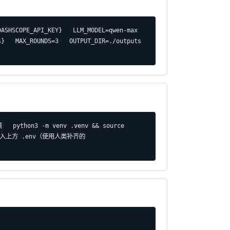
SHSCOPE_API_KEY}   LLM_MODEL=qwen-max   
   MAX_ROUNDS=3   OUTPUT_DIR=./outputs   
  python3 -m venv .venv && source 
 4. 写入上方 .env（使用人类补齐的 