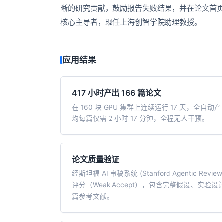
10 分钟在聊天系统中增加
晰的研究贡献，鼓励报告失败结果，并在论文首页明确
专有云
核心主导者，现任上海创智学院助理教授。
应用结果
417 小时产出 166 篇论文
在 160 块 GPU 集群上连续运行 17 天，全自动产
均每篇仅需 2 小时 17 分钟，全程无人干预。
论文质量验证
经斯坦福 AI 审稿系统 (Stanford Agentic Revi
评分（Weak Accept），包含完整假设、实验
篇参考文献。