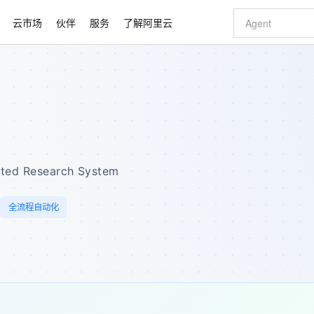
云市场
伙伴
服务
了解阿里云
AI 特惠
数据与 API
成为产品伙伴
企业增值服务
最佳实践
价格计算器
AI 场景体
基础软件
产品伙伴合
阿里云认证
市场活动
配置报价
大模型
自助选配和估算价格
步到位
智启 AI 普惠权益
产品生态集成认证中心
企业支持计划
云上春晚
域名与网站
Qwen Audio：打造专属 AI 语音助手
千问官方 MaaS 平台，为开发者和 Agent 而生，新用户赠送 1 亿 + tokens 额度
一句话生成原生
AI Coding
阿里云Maa
2026 阿里云
云服务器 E
为企业打
数据集
Windows
大模型认证
模型
NEW
NEW
格式还原
值低价云产品抢先购
至高享 1亿+免费 tokens，加速 Al 应用落地
提供智能易用的域名与建站服务
Qwen-Audio-3.0-Realtime 端到端实时语音角色扮演
输入一句话想法,
智能编程，一键
安全可靠、
产品生态伙伴
专家技术服务
云上奥运之旅
弹性计算合作
阿里云中企出
手机三要素
宝塔 Linux
全部认证
价格优势
开源旗舰模型
即刻拥有 DeepSeek-V4-Pro
阿里云 OPC 创新助力计划
千问大模型
一键部署幻兽
AI 电商营销
对象存储 O
大模型
产品生态伙伴工作台
企业增值服务台
云栖战略参考
云存储合作计
云栖大会
身份实名认证
CentOS
训练营
推动算力普惠，释放技术红利
最高返9万
真正可用的 1M 上下文,一次完成代码全链路开发
快速构建应用程序和网站，即刻迈出上云第一步
轻松解锁专属 DeepSeek-V4-Pro
至高百万元 Token 补贴，加速一人公司成长
多元化、高性能、安全可靠的大模型服务
一键购买专属
从图文生成到
ed Research System
云上的中国
数据库合作计
活动全景
短信
Docker
图片和
自进化智能体
5 分钟轻松部署专属 QwenPaw
Token Plan 模型订阅计划
数字证书管理服务（原SSL证书）
高效搭建 AI
AI 广告创作
无影云电脑
企业成长
NEW
HOT
信息公告
全流程自动化
看见新力量
云网络合作计
OCR 文字识别
JAVA
越聪明
证享300元代金券
全托管，含MySQL、PostgreSQL、SQL Server、MariaDB多引擎
Qwen3.8-Max 首发尝鲜，限时加量 10 倍，夜间低至2折
实现全站HTTPS，呈现可信的WEB访问
从聊天伙伴进化为能主动干活的本地数字员工
图文、视频一
随时随地安
Kimi-K3
HappyHors
NEW
魔搭 Mode
loud
服务实践
官网公告
Kimi 最新旗舰模型，长程编程与推理利器
让文字生成流
金融模力时刻
Salesforce O
版
发票查验
全能环境
Claude Code + GStack 打造工程团队
千问办公，限时限量积分加倍
Qoder
低代码高效构
AI 建站
短信服务
型
NEW
作计划
计划
创新中心
魔搭 ModelSc
健康状态
理服务
让AI从“聊天伙伴”进化为能干活的“数字员工”
安装技能 GStack，拥有专属 AI 工程团队
你的AI工作搭子，覆盖日常办公高频场景
面向真实软件的智能体编程平台
0 代码专业建
客户案例
天气预报查询
操作系统
Deepseek-v4-pro
HappyHors
态合作计划
态智能体模型
旗舰 MoE 大模型，百万上下文与顶尖推理能力
图生视频，流
同享
万小智 AI 建站低至 15元/月
Qoder CN
AI 短剧/漫剧
云原生数据库 
快递物流查询
WordPress
成为服务伙
高校合作
点，立即开启云上创新
覆盖公网/内网、递归/权威、移动APP等全场景解析服务
送.CN域名，送备案服务码
基于千问大模型等，支持代码智能生成、研发智能问答
AI助力短剧
GLM-5.2
Wan2.7-T
Ubuntu