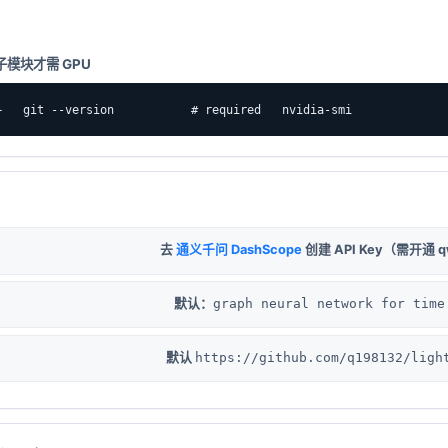
验子模块才需 GPU
+   git --version           # required   nvidia-smi             
去
通义千问 DashScope
创建 API Key（需开通 qwe
默认：
graph neural network for time
默认
https://github.com/q198132/ligh