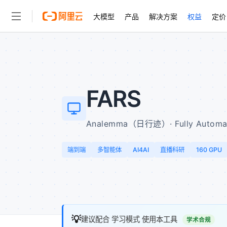
大模型
产品
解决方案
权益
定价
← 返回导航
大模型
产品
解决方案
权益
定价
云市场
伙伴
服务
了解阿里云
精选产品
精选解决方案
普惠上云
产品定价
精选商城
成为销售伙伴
售前咨询
为什么选择阿里云
千问AI平台
了解云产品的定价详情
大模型服务平台百炼
睿译宝，AI翻译排版一
普惠上云 官方力荐
分销伙伴
在线服务
网站建设
什么是云计算
大
大模型服务与应用平台
上传文档即自动完成翻译和
云服务器38元/年起，超
FARS
咨询伙伴
多端小程序
技术领先
云上成本管理
售后服务
轻量应用服务器
GLM-5.2：长任务时代
官方推荐返现计划
大模型
精选产品
精选解决方案
Salesforce 国际版订阅
稳定可靠
管理和优化成本
推荐新用户得奖励，单订单
Analemma（日行迹）· Fully Automat
销售伙伴合作计划
自助服务
友盟天域
安全合规
人工智能与机器学习
AI
文本生成
云数据库 RDS
Hermes Agent，打造
云工开物
无影生态合作计划
在线服务
端到端
多智能体
AI4AI
直播科研
160 GPU
观测云
分析师报告
自主进化，持久记忆，越用
高校专属算力普惠，学生认
计算
互联网应用开发
Qwen3.8-Max
HOT
Salesforce On Alibaba C
工单服务
智能体时代全能旗舰模型
Tuya 物联网平台阿里云
研究报告与白皮书
人工智能平台 PAI
快速拥有专属 OpenClaw
大模
Consulting Partner 合
大数据
容器
免费试用
短信专区
一站式AI开发、训练和推
蓝凌 OA
Qwen3.7-Plus
AI 大模型销售与服务生
现代化应用
存储
天池大赛
能看、能想、能动手的多模
云解析DNS
解决方案免费试用 新老
电子合同
最高领取价值200元试用
安全
💡
网络与CDN
建议配合 学习模式 使用本工具
AI 算法大赛
Qwen3-VL-Plus
学术合规
畅捷通