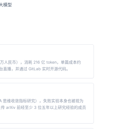
t.diy 一步搞定创意建站
构建大模型应用的安全防护体系
 大模型
通过自然语言交互简化开发流程,全栈开发支持
通过阿里云安全产品对 AI 应用进行安全防护
0 万人民币），消耗 216 亿 token，单篇成本约
台直播，并通过 GitLab 实时开源代码。
LA 思维收敛指标研究），失败实验本身也被视为
arXiv 前经至少 3 位五年以上研究经验的成员