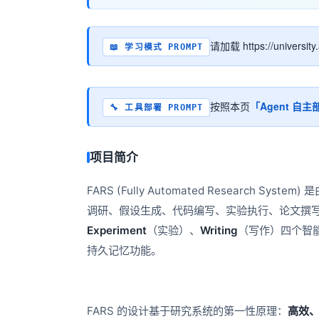
大数据开发治理平台 Data
AI 产品 免费试用
网络
安全
云开发大赛
Tableau 订阅
1亿+ 大模型 tokens 和 
可观测
入门学习赛
中间件
请加载 https://univer
AI空中课堂在线直播课
📖 学习模式 PROMPT
云防火墙
140+云产品 免费试用
大模型服务
上云与迁云
云原生的云上边界网络安全
产品新客免费试用，最长1
数据库
生态解决方案
千问AI平台-Token Plan
企业出海
大模型ACA认证体验
大数据计算
按照本页
「Agent 自主
🔧 工具部署 PROMPT
助力企业全员 AI 认知与能
行业生态解决方案
政企业务
媒体服务
千问AI平台-模型体验
开发者生态解决方案
在线体验全尺寸、多种模态
项目简介
企业服务与云通信
AI 开发和 AI 应用解决
Happy 系列大模型
域名与网站
FARS (Fully Automated Research 
调研、假设生成、代码编写、实验执行、论文撰
终端用户计算
Experiment
（实验）、
Writing
（写作）四个智
Serverless
持久记忆功能。
大模型解决方案
开发工具
快速部署 Dify，高效搭建 
迁移与运维管理
FARS 的设计基于研究系统的第一性原理：
高效