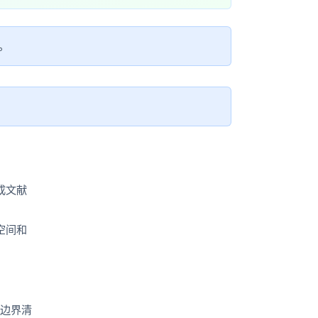
文戏情感细腻自然，动作戏激烈拳拳到肉，实现更强表演能力
支持中英文自由切换，具备更强的噪声鲁棒性
ernetes 版 ACK
云聚AI 严选权益
AI 原生数据库服务发布
SSL 证书
，一键激活高效办公新体验
理容器应用的 K8s 服务
精选AI产品，从模型到应用全链提效
Agent 数据网关
堡垒机
互。
AI 用量加速计划
云原生数据库 PolarDB
应用
防火墙
、识别商机，让客服更高效、服务更出色。
新老同享，达量后返
Agentic Database 发布
千问办公
主机安全
NEW
的智能体编程平台
一站式AI生产力平台
AI 应用及服务市场
伶鹊
企业级人与Agent协作平台，接入和调度多个数字员工
智能客服平台，对话机器人、对话分析、智能外呼
AI 应用
大模型服务平台百炼 - 全妙
大模型
完成文献
应用创作平台
多模态内容创作工具，已接入 DeepSeek
自然语言处理
空间和
数据标注
机器学习
息提取
与 AI 智能体进行实时音视频通话
从文本、图片、视频中提取结构化的属性信息
构建支持视频理解的 AI 音视频实时通话应用
个边界清