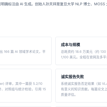
一个 AI 助手
超强辅助，Bol
标注由 AI 生成。创始人孙天祥是复旦大学 NLP 博士、MOSS
即刻拥有 DeepSeek-R1 满血版
在企业官网、通讯软件中为客户提供 AI 客服
多种方案随心选，轻松解锁专属 DeepSeek
成本与规模
出 166 篇 AI 领域学术论文，平
总耗资约 18.6 万美元（约 13
1,100 美元。全程在官网及多平
诚实报告失败
ewer) 评审，其中一篇获 5.2/10
系统诚实报告否定结果（如 V
设计、对照组与统计检验，引用 15
有意义的知识贡献。每篇论文上传 
质量评估。