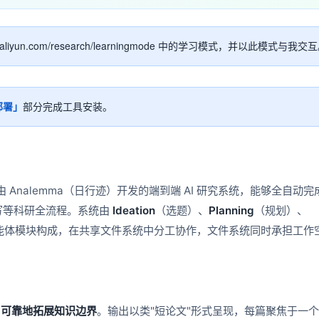
服务生态伙伴
视觉 Coding、空间感知、多模态思考等全面升级
1M上下文，专为长程任务能力而生
云工开物
企业应用
Works
Night Plan 支持 Qwen 3.8-Max
云原生大数据计算服务 MaxCompute
AI 办公
容器服务 Kub
NEW
Red Hat
30+ 款产品免费体验
Data Agent 驱动的一站式 Data+AI 开发治理平台
夜间 5 折，Qwen/Meoo/TokenPlan 客户专享
面向分析的企业级SaaS模式云数据仓库
AI智能应用
提供一站式管
科研合作
ERP
sity.aliyun.com/research/learningmode 中的学习模式，并以此模式与我交
堂（旗舰版）
SUSE
智能客服
AI 应用构建
大模型原生
CRM
防护产品
2个月
自动承接线索
建站小程序
Qoder
大模型服务平台百炼-应用模版
OA 办公系统
HOT
NEW
部署」
部分完成工具安装。
面向真实软件
个人版上线、团队版降价；千问3.8-Max首发发尝鲜
丰富多元化的应用模版和解决方案
力提升
财税管理
模板建站
万有无界
大模型服务平台百炼-智能体
400电话
定制建站
的模型效果
灵活可视化地构建企业级 Agent
方案
广告营销
模板小程序
秒悟
人工智能平台 PAI
System) 是由 Analemma（日行迹）开发的端到端 AI 研究系统，能够全自动
定制小程序
云端极速 AI 
新一代 AI 视频生成模型，深度适配广告营销等场景
AI Native 的算法工程平台，一站式完成建模、训练、推理服务部署
写等科研全流程。系统由
Ideation
（选题）、
Planning
（规划）、
APP 开发
能体模块构成，在共享文件系统中分工协作，文件系统同时承担工作
建站系统
AI 应用
10分钟微调：让0.6B模型媲美235B模
多模态数据信
型
依托云原生高可用架构,实现Dify私有化部署
、可靠地拓展知识边界
。输出以类"短论文"形式呈现，每篇聚焦于一
用1%尺寸在特定领域达到大模型90%以上效果