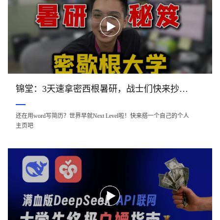
锦堂：3天速拿密西根暑研，战士们快来抄作业
还在用word写简历？世界早就Next Level啦！快来搭一个自己的个人
主页吧