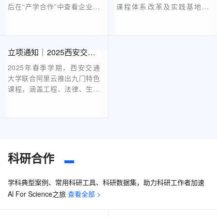
后在“产学合作”中查看企业项
课程体系改革及实践基地建
目指南。确定意向后，在“企
设。项目涵盖人工智能通识教
业项目列表”页面申请并填写
育、AIGC设计等领域，提供
表单，提交后关注审核进展。
资金、云计算资源和技术培训
审核通过后，高校与企业签署
等支持。申报截止至2025年2
立项通知｜2025西安交通大学 -阿里云课程（第一批）上线
合作协议，明确项目内容及验
月28日，面向全国本科高校教
2025年春季学期，西安交通
收标准等。具体流程可参考平
师，旨在深化产教融合，共育
大学联合阿里云推出九门特色
台发布的《2024年产学合作
创新人才。详情及流程见官
课程，涵盖工程、法律、生命
协同育人项目高校申报说
网。
科学、经济管理等领域。这些
明》。
课程打破传统学科壁垒，提供
AI实践工具、动手实验资源及
专属算力支持，帮助学生在理
论学习之余进行实际操作，提
升能力。结课后还将颁发阿里
科研合作
云创作者证书，助力学生成长
为跨领域复合型人才。无论专
学科典型案例、常用科研工具、科研数据集，助力科研工作者加速
业背景如何，都能找到适合自
Al For Science之旅
查看全部 >
己的AI进化路径。机会难得，
不容错过！